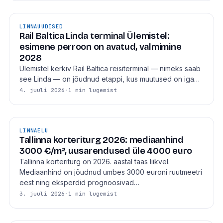
LINNAUUDISED
Rail Baltica Linda terminal Ülemistel:
esimene perroon on avatud, valmimine
2028
Ülemistel kerkiv Rail Baltica reisiterminal — nimeks saab
see Linda — on jõudnud etappi, kus muutused on iga…
4. juuli 2026
·
1 min lugemist
LINNAELU
Tallinna korteriturg 2026: mediaanhind
3000 €/m², uusarendused üle 4000 euro
Tallinna korteriturg on 2026. aastal taas liikvel.
Mediaanhind on jõudnud umbes 3000 euroni ruutmeetri
eest ning eksperdid prognoosivad…
3. juuli 2026
·
1 min lugemist