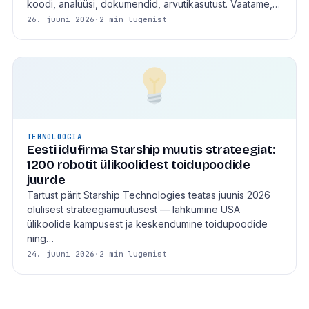
koodi, analüüsi, dokumendid, arvutikasutust. Vaatame,…
26. juuni 2026
·
2 min lugemist
TEHNOLOOGIA
Eesti idufirma Starship muutis strateegiat:
1200 robotit ülikoolidest toidupoodide
juurde
Tartust pärit Starship Technologies teatas juunis 2026
olulisest strateegiamuutusest — lahkumine USA
ülikoolide kampusest ja keskendumine toidupoodide
ning…
24. juuni 2026
·
2 min lugemist