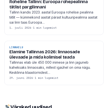
Roheline Tallinn: Euroopa rohepealinna
tiitlist pargilinnani
Tallinn kandis 2023. aastal Euroopa rohelise pealinna
tiitlit — kümmekond aastat pärast kultuuripealinna aastat
sai linn taas Euroopa…
1. juuli 2026
·
1 min lugemist
LINNAELU
Elamine Tallinnas 2026: linnaosade
ülevaade ja mida kolimisel teada
Tallinnas elab üle 450 000 inimese ja linn jaguneb
kaheksaks linnaosaks, millest igaühel on oma nägu.
Kesklinna klaastornidest…
29. juuni 2026
·
1 min lugemist
Värsked uudised