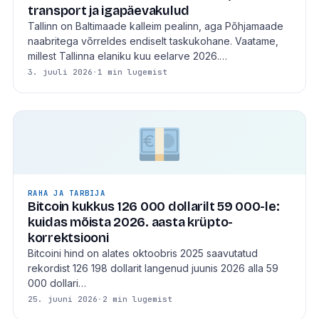
transport ja igapäevakulud
Tallinn on Baltimaade kalleim pealinn, aga Põhjamaade
naabritega võrreldes endiselt taskukohane. Vaatame,
millest Tallinna elaniku kuu eelarve 2026.…
3. juuli 2026
·
1 min lugemist
RAHA JA TARBIJA
Bitcoin kukkus 126 000 dollarilt 59 000-le:
kuidas mõista 2026. aasta krüpto-
korrektsiooni
Bitcoini hind on alates oktoobris 2025 saavutatud
rekordist 126 198 dollarit langenud juunis 2026 alla 59
000 dollari…
25. juuni 2026
·
2 min lugemist