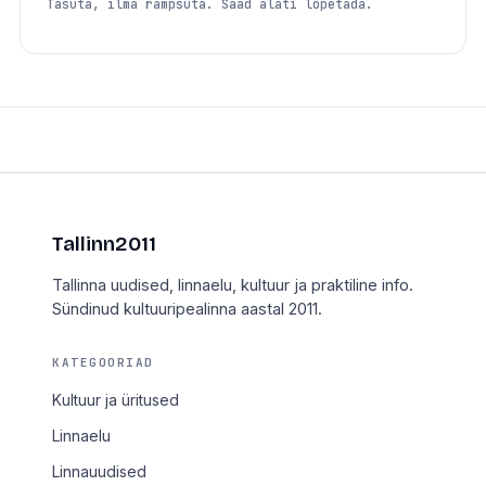
Tasuta, ilma rämpsuta. Saad alati lõpetada.
Tallinn2011
Tallinna uudised, linnaelu, kultuur ja praktiline info.
Sündinud kultuuripealinna aastal 2011.
KATEGOORIAD
Kultuur ja üritused
Linnaelu
Linnauudised