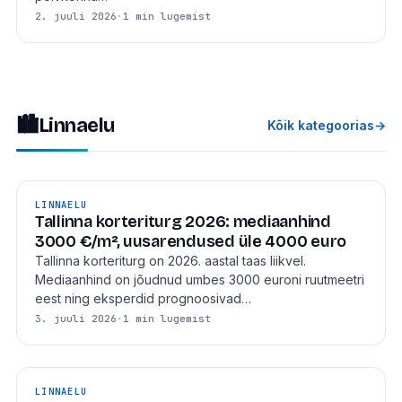
2. juuli 2026
·
1 min lugemist
🏙
Linnaelu
Kõik kategoorias
→
LINNAELU
Tallinna korteriturg 2026: mediaanhind
3000 €/m², uusarendused üle 4000 euro
Tallinna korteriturg on 2026. aastal taas liikvel.
Mediaanhind on jõudnud umbes 3000 euroni ruutmeetri
eest ning eksperdid prognoosivad…
3. juuli 2026
·
1 min lugemist
LINNAELU