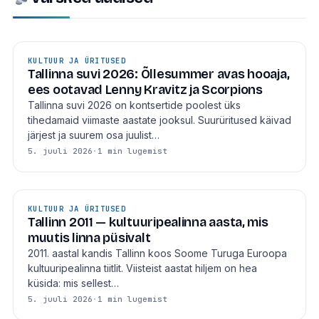
KULTUUR JA ÜRITUSED
Tallinna suvi 2026: Õllesummer avas hooaja,
ees ootavad Lenny Kravitz ja Scorpions
Tallinna suvi 2026 on kontsertide poolest üks
tihedamaid viimaste aastate jooksul. Suurüritused käivad
järjest ja suurem osa juulist…
5. juuli 2026
·
1 min lugemist
KULTUUR JA ÜRITUSED
Tallinn 2011 — kultuuripealinna aasta, mis
muutis linna püsivalt
2011. aastal kandis Tallinn koos Soome Turuga Euroopa
kultuuripealinna tiitlit. Viisteist aastat hiljem on hea
küsida: mis sellest…
5. juuli 2026
·
1 min lugemist