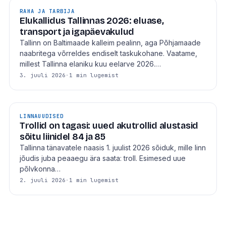
RAHA JA TARBIJA
Elukallidus Tallinnas 2026: eluase,
transport ja igapäevakulud
Tallinn on Baltimaade kalleim pealinn, aga Põhjamaade
naabritega võrreldes endiselt taskukohane. Vaatame,
millest Tallinna elaniku kuu eelarve 2026.…
3. juuli 2026
·
1 min lugemist
LINNAUUDISED
Trollid on tagasi: uued akutrollid alustasid
sõitu liinidel 84 ja 85
Tallinna tänavatele naasis 1. juulist 2026 sõiduk, mille linn
jõudis juba peaaegu ära saata: troll. Esimesed uue
põlvkonna…
2. juuli 2026
·
1 min lugemist