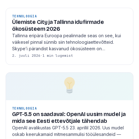
TEHNOLOOGIA
Ülemiste City ja Tallinna idufirmade
ökosüsteem 2026
Tallinna eripära Euroopa pealinnade seas on see, kui
väikesel pinnal sünnib siin tehnoloogiaettevõtteid.
Skype’i pärandist kasvanud ökosüsteem on…
2. juuli 2026
·
1 min lugemist
TEHNOLOOGIA
GPT-5.5 on saadaval: OpenAI uusim mudel ja
mida see Eesti ettevõtjale tähendab
OpenAI avalikustas GPT-5.5 23. aprillil 2026. Uus mudel
oskab keerukamaid mitmesammulisi tööülesandeid —