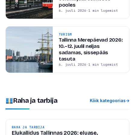
pooles
6. juuli 2026
·
1 min lugemist
TURISM
Tallinna Merepäevad 2026:
10.–12. juulil neljas
sadamas, sissepääs
tasuta
6. juuli 2026
·
1 min lugemist
Raha ja tarbija
Kõik kategoorias
→
RAHA JA TARBIJA
Elukallidus Tallinnas 2026: eluase,