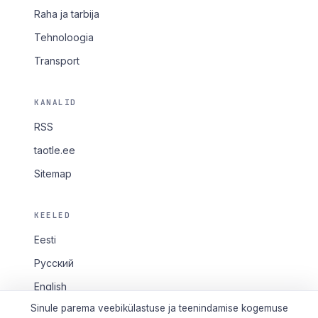
Raha ja tarbija
Tehnoloogia
Transport
KANALID
RSS
taotle.ee
Sitemap
KEELED
Eesti
Русский
English
Sinule parema veebikülastuse ja teenindamise kogemuse