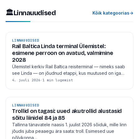
🏛
Linnauudised
Kõik kategoorias
→
LINNAUUDISED
Rail Baltica Linda terminal Ülemistel:
esimene perroon on avatud, valmimine
2028
Ülemistel kerkiv Rail Baltica reisiterminal — nimeks saab
see Linda — on jõudnud etappi, kus muutused on iga…
4. juuli 2026
·
1 min lugemist
LINNAUUDISED
Trollid on tagasi: uued akutrollid alustasid
sõitu liinidel 84 ja 85
Tallinna tänavatele naasis 1. juulist 2026 sõiduk, mille linn
jõudis juba peaaegu ära saata: troll. Esimesed uue
põlvkonna…