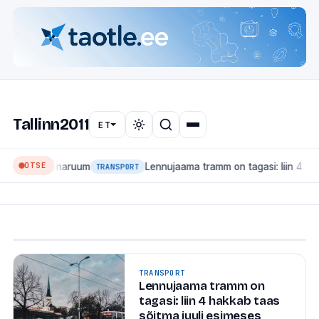
🏛
LINNAUUDISED
Mis muutub Tallinnas 2026:
Tallinn2011
suured ehitused, transport
ET
ja linnaruum
OTSE
ja linnaruum
Lennujaama tramm on tagasi: liin 4 hakkab taa
Tallinn on ehitusjärgus linn — ja seekord mitte ainult
TRANSPORT
kinnisvaraarenduste, vaid ka suure taristu mõttes.
Siin on ülevaade projektidest, mis...
6. juuli 2026
·
1 min lugemist
TRANSPORT
Lennujaama tramm on
tagasi: liin 4 hakkab taas
sõitma juuli esimeses