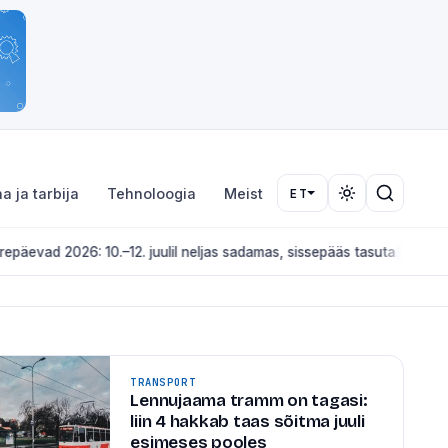
a ja tarbija
Tehnoloogia
Meist
ET
26: 10.–12. juulil neljas sadamas, sissepääs tasuta
KULTUUR JA ÜRITUS
TRANSPORT
Lennujaama tramm on tagasi:
liin 4 hakkab taas sõitma juuli
esimeses pooles