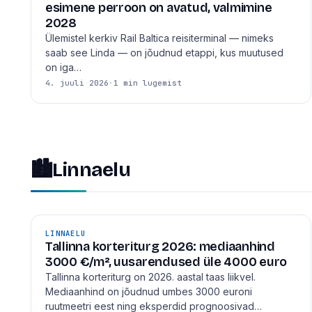
esimene perroon on avatud, valmimine
2028
Ülemistel kerkiv Rail Baltica reisiterminal — nimeks
saab see Linda — on jõudnud etappi, kus muutused
on iga…
4. juuli 2026
·
1 min lugemist
🏙
Linnaelu
LINNAELU
Tallinna korteriturg 2026: mediaanhind
3000 €/m², uusarendused üle 4000 euro
Tallinna korteriturg on 2026. aastal taas liikvel.
Mediaanhind on jõudnud umbes 3000 euroni
ruutmeetri eest ning eksperdid prognoosivad…