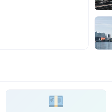
 transport ja
kinnisvaraarenduste, vaid ka
...