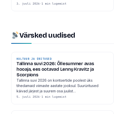
3. juuli 2026
·
1 min lugemist
Värsked uudised
KULTUUR JA ÜRITUSED
Tallinna suvi 2026: Õllesummer avas
hooaja, ees ootavad Lenny Kravitz ja
Scorpions
Tallinna suvi 2026 on kontsertide poolest üks
tihedamaid viimaste aastate jooksul. Suurüritused
käivad järjest ja suurem osa juulist…
5. juuli 2026
·
1 min lugemist