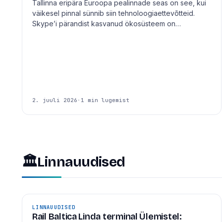
Tallinna eripära Euroopa pealinnade seas on see, kui
väikesel pinnal sünnib siin tehnoloogiaettevõtteid.
Skype’i pärandist kasvanud ökosüsteem on…
2. juuli 2026
·
1 min lugemist
🏛
Linnauudised
LINNAUUDISED
Rail Baltica Linda terminal Ülemistel: