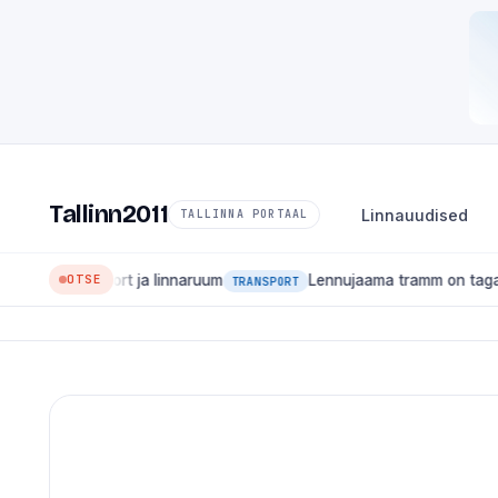
Tallinn2011
Linnauudised
TALLINNA PORTAAL
OTSE
ansport ja linnaruum
Lennujaama tramm on tagasi: liin 4 ha
TRANSPORT
🏛
LINNAUUDISED
Mis muutub Talli