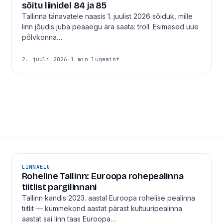
sõitu liinidel 84 ja 85
Tallinna tänavatele naasis 1. juulist 2026 sõiduk, mille
linn jõudis juba peaaegu ära saata: troll. Esimesed uue
põlvkonna…
2. juuli 2026
·
1 min lugemist
LINNAELU
Roheline Tallinn: Euroopa rohepealinna
tiitlist pargilinnani
Tallinn kandis 2023. aastal Euroopa rohelise pealinna
tiitlit — kümmekond aastat pärast kultuuripealinna
aastat sai linn taas Euroopa…