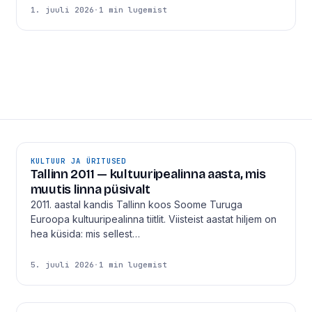
1. juuli 2026
·
1 min lugemist
KULTUUR JA ÜRITUSED
Tallinn 2011 — kultuuripealinna aasta, mis
muutis linna püsivalt
2011. aastal kandis Tallinn koos Soome Turuga
Euroopa kultuuripealinna tiitlit. Viisteist aastat hiljem on
hea küsida: mis sellest…
5. juuli 2026
·
1 min lugemist