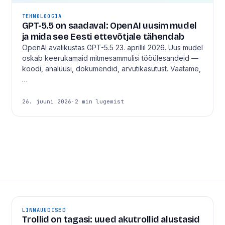
TEHNOLOOGIA
GPT-5.5 on saadaval: OpenAI uusim mudel
ja mida see Eesti ettevõtjale tähendab
OpenAI avalikustas GPT-5.5 23. aprillil 2026. Uus mudel
oskab keerukamaid mitmesammulisi tööülesandeid —
koodi, analüüsi, dokumendid, arvutikasutust. Vaatame,
…
26. juuni 2026
·
2 min lugemist
LINNAUUDISED
Trollid on tagasi: uued akutrollid alustasid