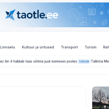
Linnaelu
Kultuur ja üritused
Transport
Turism
Rah
kkab taas sõitma juuli esimeses pooles
Tallinna Merepäevad 20
TURISM
nnas 2026: