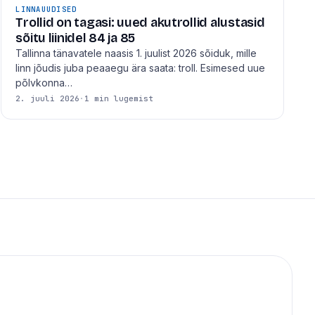
LINNAUUDISED
Trollid on tagasi: uued akutrollid alustasid
sõitu liinidel 84 ja 85
Tallinna tänavatele naasis 1. juulist 2026 sõiduk, mille
linn jõudis juba peaaegu ära saata: troll. Esimesed uue
põlvkonna…
2. juuli 2026
·
1 min lugemist