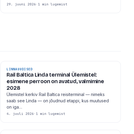
29. juuni 2026
·
1 min lugemist
LINNAUUDISED
Rail Baltica Linda terminal Ülemistel:
esimene perroon on avatud, valmimine
2028
Ülemistel kerkiv Rail Baltica reisiterminal — nimeks
saab see Linda — on jõudnud etappi, kus muutused
on iga…
4. juuli 2026
·
1 min lugemist