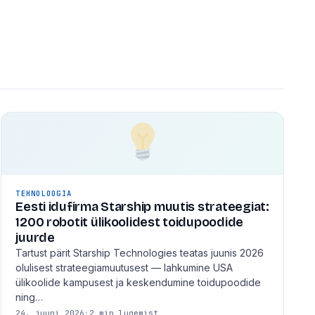
TEHNOLOOGIA
Eesti idufirma Starship muutis strateegiat:
1200 robotit ülikoolidest toidupoodide
juurde
Tartust pärit Starship Technologies teatas juunis 2026
olulisest strateegiamuutusest — lahkumine USA
ülikoolide kampusest ja keskendumine toidupoodide
ning…
24. juuni 2026
·
2 min lugemist