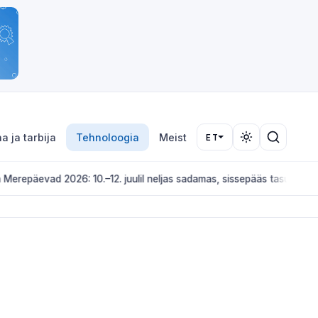
a ja tarbija
Tehnoloogia
Meist
ET
äevad 2026: 10.–12. juulil neljas sadamas, sissepääs tasuta
KULTUUR J