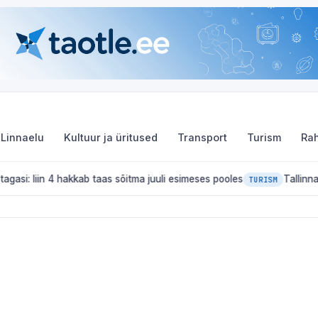
Linnaelu
Kultuur ja üritused
Transport
Turism
Rah
iin 4 hakkab taas sõitma juuli esimeses pooles
Tallinna Merep
TURISM