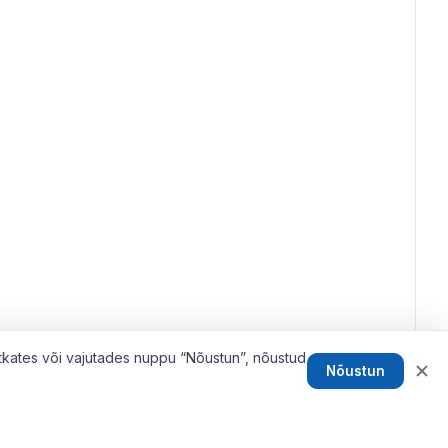
tkates või vajutades nuppu “Nõustun”, nõustud
Nõustun