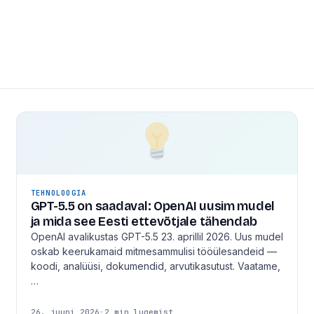
TEHNOLOOGIA
GPT-5.5 on saadaval: OpenAI uusim mudel
ja mida see Eesti ettevõtjale tähendab
OpenAI avalikustas GPT-5.5 23. aprillil 2026. Uus mudel
oskab keerukamaid mitmesammulisi tööülesandeid —
koodi, analüüsi, dokumendid, arvutikasutust. Vaatame,
…
26. juuni 2026
·
2 min lugemist