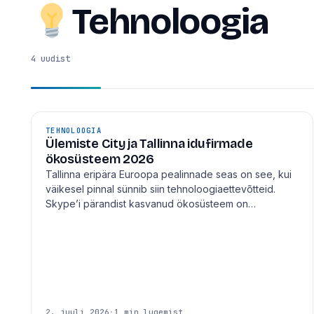
Tehnoloogia
4 uudist
TEHNOLOOGIA
Ülemiste City ja Tallinna idufirmade
ökosüsteem 2026
Tallinna eripära Euroopa pealinnade seas on see, kui
väikesel pinnal sünnib siin tehnoloogiaettevõtteid.
Skype’i pärandist kasvanud ökosüsteem on…
2. juuli 2026
·
1 min lugemist