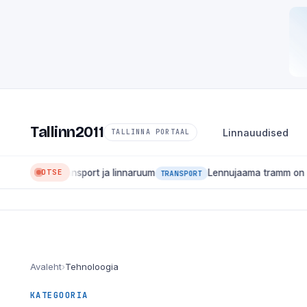
Tallinn2011
Linnauudised
TALLINNA PORTAAL
OTSE
used, transport ja linnaruum
Lennujaama tramm on tagasi: l
TRANSPORT
Avaleht
›
Tehnoloogia
KATEGOORIA