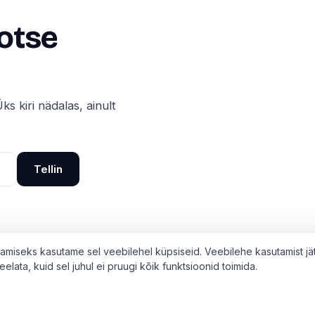
 otse
ks kiri nädalas, ainult
Tellin
miseks kasutame sel veebilehel küpsiseid. Veebilehe kasutamist jä
lata, kuid sel juhul ei pruugi kõik funktsioonid toimida.