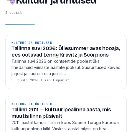
Kultuur ja üritused
3 uudist
KULTUUR JA ÜRITUSED
Tallinna suvi 2026: Õllesummer avas hooaja,
ees ootavad Lenny Kravitz ja Scorpions
Tallinna suvi 2026 on kontsertide poolest üks
tihedamaid viimaste aastate jooksul. Suurüritused käivad
järjest ja suurem osa juulist…
5. juuli 2026
·
1 min lugemist
KULTUUR JA ÜRITUSED
Tallinn 2011 — kultuuripealinna aasta, mis
muutis linna püsivalt
2011. aastal kandis Tallinn koos Soome Turuga Euroopa
kultuuripealinna tiitlit. Viisteist aastat hiljem on hea