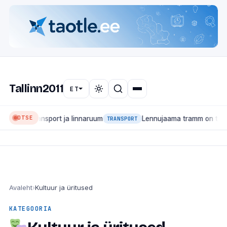
Tallinn2011
ET
OTSE
used, transport ja linnaruum
Lennujaama tramm on tagasi: l
TRANSPORT
Avaleht
›
Kultuur ja üritused
KATEGOORIA