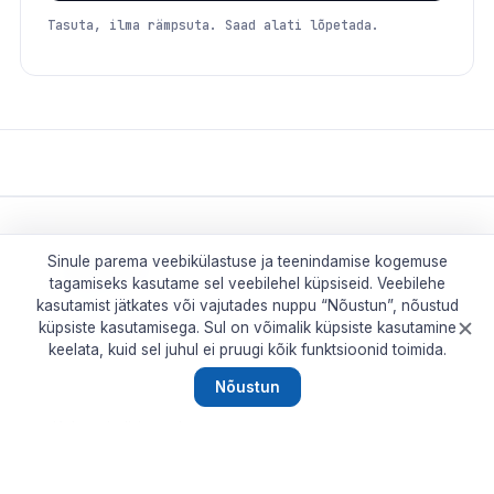
Tasuta, ilma rämpsuta. Saad alati lõpetada.
Sinule parema veebikülastuse ja teenindamise kogemuse
Tallinn2011
tagamiseks kasutame sel veebilehel küpsiseid. Veebilehe
kasutamist jätkates või vajutades nuppu “Nõustun”, nõustud
Tallinna uudised, linnaelu, kultuur ja praktiline info.
küpsiste kasutamisega. Sul on võimalik küpsiste kasutamine
Sündinud kultuuripealinna aastal 2011.
keelata, kuid sel juhul ei pruugi kõik funktsioonid toimida.
Nõustun
KATEGOORIAD
Kultuur ja üritused
Linnaelu