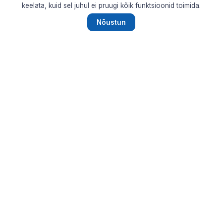
keelata, kuid sel juhul ei pruugi kõik funktsioonid toimida.
Nõustun
Tallinn2011
Новости Таллина, городская жизнь, культура и
практичная информация. Портал родился в год
культурной столицы — 2011.
КАТЕГОРИИ
Городская жизнь
Деньги и потребитель
Культура и события
Новости города
Технологии
Транспорт