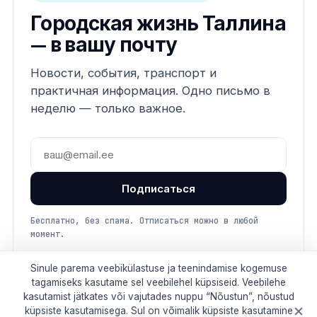
Городская жизнь Таллина
— в вашу почту
Новости, события, транспорт и
практичная информация. Одно письмо в
неделю — только важное.
Подписаться
Бесплатно, без спама. Отписаться можно в любой
момент.
Sinule parema veebikülastuse ja teenindamise kogemuse
tagamiseks kasutame sel veebilehel küpsiseid. Veebilehe
kasutamist jätkates või vajutades nuppu “Nõustun”, nõustud
küpsiste kasutamisega. Sul on võimalik küpsiste kasutamine