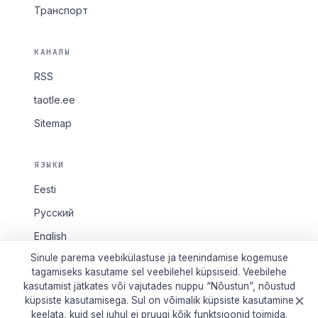
Транспорт
КАНАЛЫ
RSS
taotle.ee
Sitemap
ЯЗЫКИ
Eesti
Русский
English
Sinule parema veebikülastuse ja teenindamise kogemuse
tagamiseks kasutame sel veebilehel küpsiseid. Veebilehe
kasutamist jätkates või vajutades nuppu “Nõustun”, nõustud
küpsiste kasutamisega. Sul on võimalik küpsiste kasutamine
© 2026 Tallinn2011. Все права защищены.
keelata, kuid sel juhul ei pruugi kõik funktsioonid toimida.