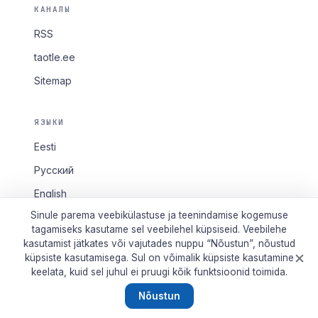
КАНАЛЫ
RSS
taotle.ee
Sitemap
ЯЗЫКИ
Eesti
Русский
English
Sinule parema veebikülastuse ja teenindamise kogemuse
tagamiseks kasutame sel veebilehel küpsiseid. Veebilehe
kasutamist jätkates või vajutades nuppu “Nõustun”, nõustud
küpsiste kasutamisega. Sul on võimalik küpsiste kasutamine
© 2026 Tallinn2011. Все права защищены.
keelata, kuid sel juhul ei pruugi kõik funktsioonid toimida.
Tallinn2011 · linnaportaal alates 2011
Nõustun