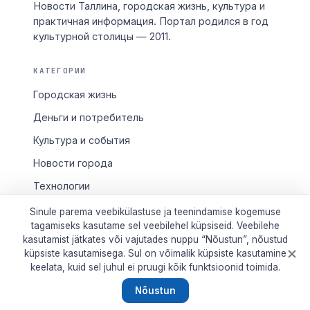
Новости Таллина, городская жизнь, культура и
практичная информация. Портал родился в год
культурной столицы — 2011.
КАТЕГОРИИ
Городская жизнь
Деньги и потребитель
Культура и события
Новости города
Технологии
Транспорт
Sinule parema veebikülastuse ja teenindamise kogemuse
tagamiseks kasutame sel veebilehel küpsiseid. Veebilehe
kasutamist jätkates või vajutades nuppu “Nõustun”, nõustud
КАНАЛЫ
küpsiste kasutamisega. Sul on võimalik küpsiste kasutamine
keelata, kuid sel juhul ei pruugi kõik funktsioonid toimida.
RSS
Nõustun
taotle.ee