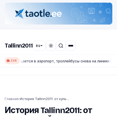
Tallinn2011
RU
LIVE
звращается в аэропорт, троллейбусы снова на линиях
КУЛЬТУРА 
Главная
›
История Tallinn2011: от культурной столицы к городскому порталу
История Tallinn2011: от