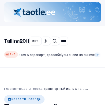
Tallinn2011
RU
LIVE
ащается в аэропорт, троллейбусы снова на линиях
КУЛЬТУРА И С
Главная
›
Новости города
›
Транспортный июль в Таллине: трамвай №4 возвращается в аэропорт, троллейбусы снова на линиях
НОВОСТИ ГОРОДА
🏛