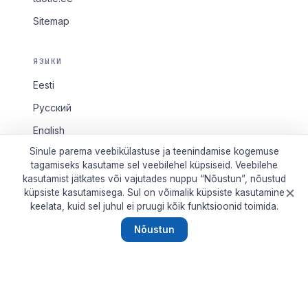
Sitemap
ЯЗЫКИ
Eesti
Русский
English
Sinule parema veebikülastuse ja teenindamise kogemuse
tagamiseks kasutame sel veebilehel küpsiseid. Veebilehe
kasutamist jätkates või vajutades nuppu “Nõustun”, nõustud
küpsiste kasutamisega. Sul on võimalik küpsiste kasutamine
© 2026 Tallinn2011. Все права защищены.
keelata, kuid sel juhul ei pruugi kõik funktsioonid toimida.
Tallinn2011 · linnaportaal alates 2011
Nõustun