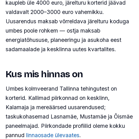
kaupleb üle 4000 euro, järelturu korterid jäävad
valdavalt 2000–3000 euro vahemikku.
Uusarendus maksab võrreldava järelturu koduga
umbes poole rohkem — ostja maksab
energiatõhususe, planeeringu ja asukoha eest
sadamaalade ja kesklinna uutes kvartalites.
Kus mis hinnas on
Umbes kolmveerand Tallinna tehingutest on
korterid. Kallimad piirkonnad on kesklinn,
Kalamaja ja mereäärsed uusarendused;
taskukohasemad Lasnamäe, Mustamäe ja Õismäe
paneelmajad. Piirkondade profiilid oleme kokku
pannud
linnaosade ülevaates
.