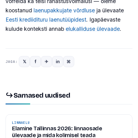
võrrelda ka teisi rahastusvõimalusi — oleme
koostanud
laenupakkujate võrdluse
ja ülevaate
Eesti krediidituru laenutüüpidest
. Igapäevaste
kulude konteksti annab
elukalliduse ülevaade
.
𝕏
f
✈
in
⌘
JAGA:
↪
Sarnased uudised
LINNAELU
Elamine Tallinnas 2026: linnaosade
ülevaade ja mida kolimisel teada