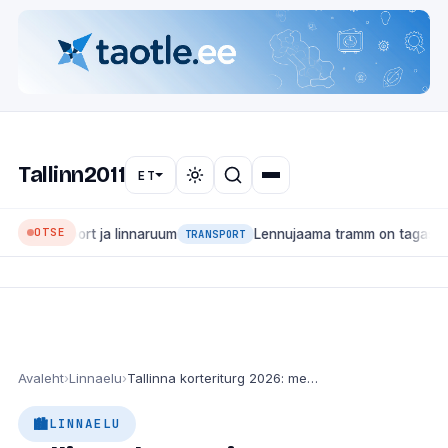
Tallinn2011
ET
OTSE
ansport ja linnaruum
Lennujaama tramm on tagasi: liin 4 ha
TRANSPORT
Avaleht
›
Linnaelu
›
Tallinna korteriturg 2026: mediaanhind 3000 €/m², uusarendused üle 4000 euro
LINNAELU
🏙