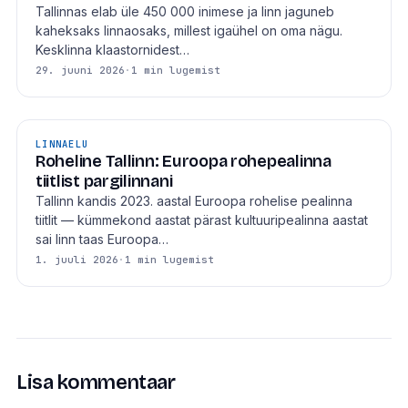
Tallinnas elab üle 450 000 inimese ja linn jaguneb
kaheksaks linnaosaks, millest igaühel on oma nägu.
Kesklinna klaastornidest…
29. juuni 2026
·
1 min lugemist
LINNAELU
Roheline Tallinn: Euroopa rohepealinna
tiitlist pargilinnani
Tallinn kandis 2023. aastal Euroopa rohelise pealinna
tiitlit — kümmekond aastat pärast kultuuripealinna aastat
sai linn taas Euroopa…
1. juuli 2026
·
1 min lugemist
Lisa kommentaar