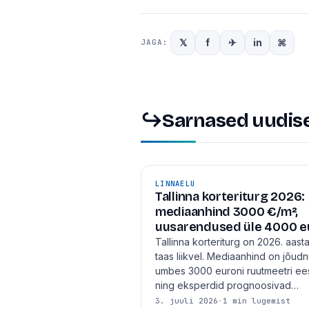
𝕏
f
✈
in
⌘
JAGA:
↪
Sarnased uudis
LINNAELU
Tallinna korteriturg 2026:
mediaanhind 3000 €/m²,
uusarendused üle 4000 e
Tallinna korteriturg on 2026. aasta
taas liikvel. Mediaanhind on jõud
umbes 3000 euroni ruutmeetri ee
ning eksperdid prognoosivad…
3. juuli 2026
·
1 min lugemist