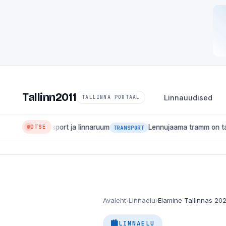
Tallinn2011
Linnauudised
TALLINNA PORTAAL
OTSE
port ja linnaruum
Lennujaama tramm on tagasi: liin 4 hakk
TRANSPORT
Avaleht
›
Linnaelu
›
LINNAELU
🏙