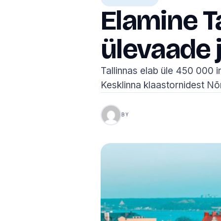
Elamine T
ülevaade 
Tallinnas elab üle 450 000 i
Kesklinna klaastornidest N
BY