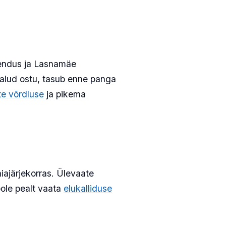
arendus ja Lasnamäe
kaalud ostu, tasub enne panga
te võrdluse
ja pikema
aiajärjekorras. Ülevaate
ole pealt vaata
elukalliduse