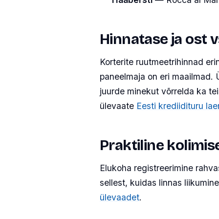
Hinnatase ja ost 
Korterite ruutmeetrihinnad er
paneelmaja on eri maailmad. Üü
juurde minekut võrrelda ka t
ülevaate
Eesti krediidituru la
Praktiline kolimi
Elukoha registreerimine rahvas
sellest, kuidas linnas liikumin
ülevaadet
.