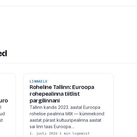
ed
LINNAELU
Roheline Tallinn: Euroopa
rohepealinna tiitlist
uro
pargilinnani
l
Tallinn kandis 2023. aastal Euroopa
nud
rohelise pealinna tiitlit — kümmekond
st
aastat pärast kultuuripealinna aastat
sai linn taas Euroopa…
1. juuli 2026
·
1 min lugemist