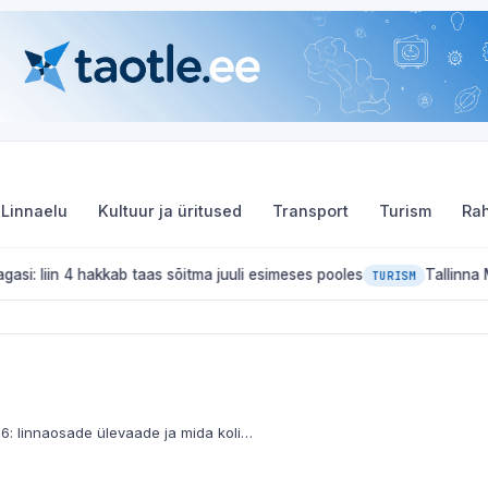
Linnaelu
Kultuur ja üritused
Transport
Turism
Rah
ab taas sõitma juuli esimeses pooles
Tallinna Merepäevad 2026:
TURISM
Elamine Tallinnas 2026: linnaosade ülevaade ja mida kolimisel teada