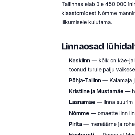
Tallinnas elab üle 450 000 in
klaastornidest Nõmme männimets
liikumisele kulutama.
Linnaosad lühidal
Kesklinn
— kõik on käe-jal
toonud turule palju väikese
Põhja-Tallinn
— Kalamaja ja
Kristiine ja Mustamäe
— he
Lasnamäe
— linna suurim 
Nõmme
— omaette linn lin
Pirita
— mereäärne ja rohel
Haabersti
— Rocca al Mare