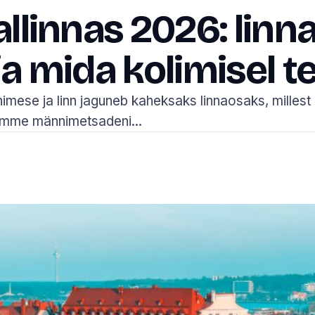
allinnas 2026: lin
ja mida kolimisel t
nimese ja linn jaguneb kaheksaks linnaosaks, milles
õmme männimetsadeni...