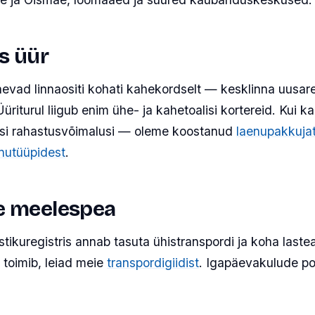
vs üür
inevad linnaositi kohati kahekordselt — kesklinna uus
riturul liigub enim ühe- ja kahetoalisi kortereid. Kui 
eisi rahastusvõimalusi — oleme koostanud
laenupakkuja
enutüüpidest
.
se meelespea
tikuregistris annab tasuta ühistranspordi ja koha laste
e toimib, leiad meie
transpordigiidist
. Igapäevakulude po