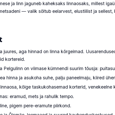
imese ja linn jaguneb kaheksaks linnaosaks, millest iga
adeni — valik sõltub eelarvest, elustiilist ja sellest, 
t
a juures, aga hinnad on linna kõrgeimad. Uusarenduse
id kortereid.
 Pelgulinn on viimase kümnendi suurim tõusja: puitas
a hinna ja asukoha suhe, palju paneelmaju, kiired üh
linnaosa, kõige taskukohasemad korterid, venekeelne
nas: eramud, mets ja rahulik tempo.
ine, pigem pere-eramute piirkond.
 ja Õismäe, loomaaed ja suured kaubanduskeskused.