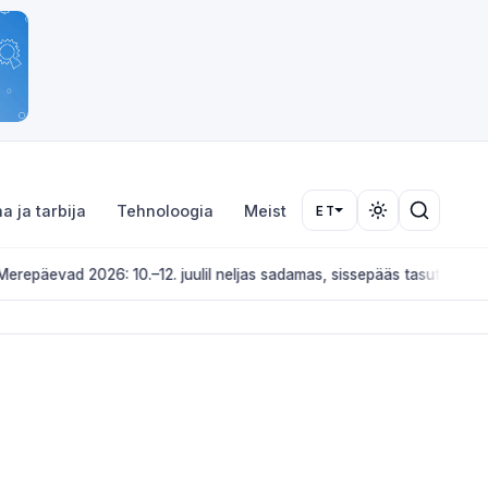
a ja tarbija
Tehnoloogia
Meist
ET
 10.–12. juulil neljas sadamas, sissepääs tasuta
KULTUUR JA ÜRITUSED