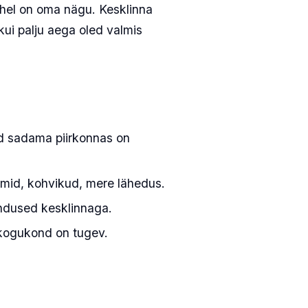
ühel on oma nägu. Kesklinna
kui palju aega oled valmis
d sadama piirkonnas on
umid, kohvikud, mere lähedus.
endused kesklinnaga.
 kogukond on tugev.