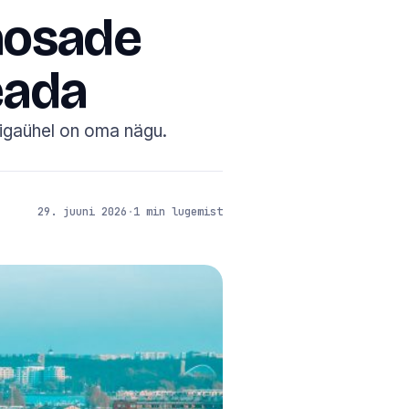
naosade
eada
t igaühel on oma nägu.
29. juuni 2026
·
1 min lugemist