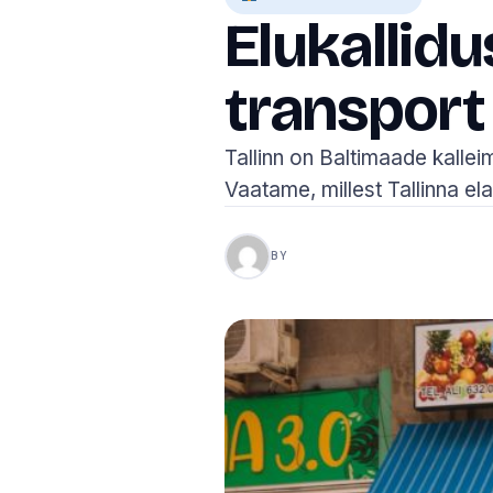
Elukallidu
transport
Tallinn on Baltimaade kalle
Vaatame, millest Tallinna el
BY