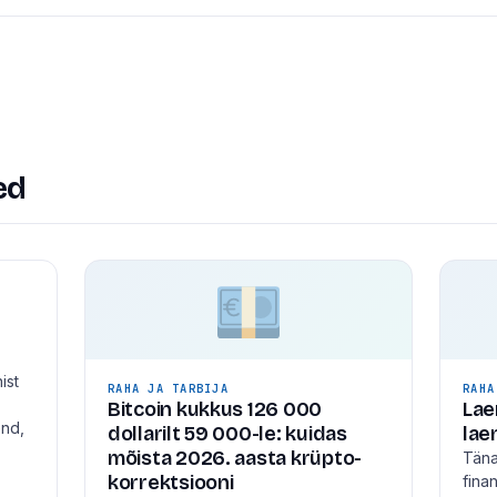
ed
ist
RAHA JA TARBIJA
RAHA
Bitcoin kukkus 126 000
Lae
end,
dollarilt 59 000-le: kuidas
lae
mõista 2026. aasta krüpto-
Täna
korrektsiooni
fina