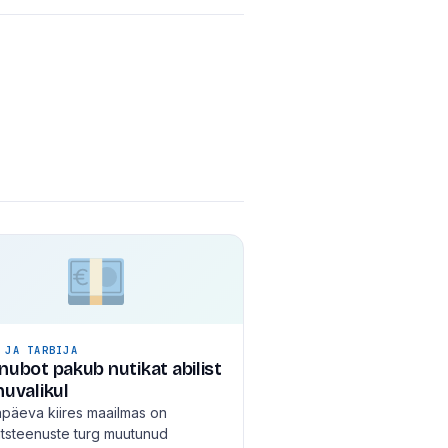
 JA TARBIJA
nubot pakub nutikat abilist
nuvalikul
päeva kiires maailmas on
ntsteenuste turg muutunud