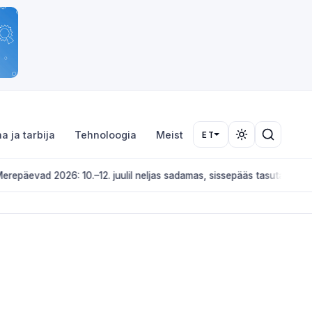
a ja tarbija
Tehnoloogia
Meist
ET
10.–12. juulil neljas sadamas, sissepääs tasuta
KULTUUR JA ÜRITUSED