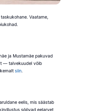
lt taskukohane. Vaatame,
oiukohad.
snamäe ja Mustamäe pakuvad
t — talvekuudel võib
pikemalt
siin
.
ruldane eelis, mis säästab
kindlustus söövad eelarvet