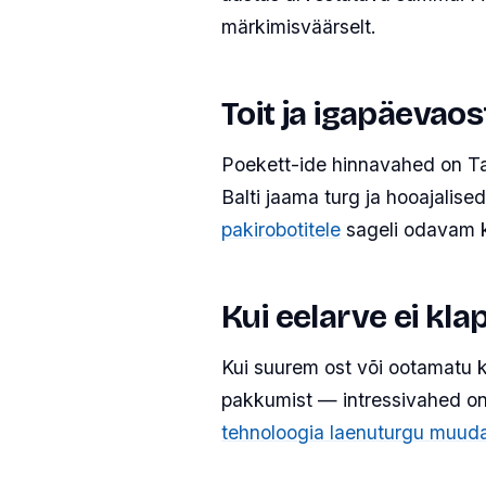
märkimisväärselt.
Toit ja igapäevao
Poekett-ide hinnavahed on Tal
Balti jaama turg ja hooajalise
pakirobotitele
sageli odavam k
Kui eelarve ei klap
Kui suurem ost või ootamatu k
pakkumist — intressivahed o
tehnoloogia laenuturgu muud