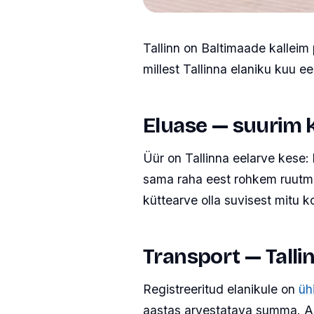
Tallinn on Baltimaade kallei
millest Tallinna elaniku kuu 
Eluase — suurim k
Üür on Tallinna eelarve kese:
sama raha eest rohkem ruutme
küttearve olla suvisest mitu 
Transport — Tall
Registreeritud elanikule on
üh
aastas arvestatava summa. Aut