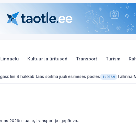
Linnaelu
Kultuur ja üritused
Transport
Turism
Rah
 taas sõitma juuli esimeses pooles
Tallinna Merepäevad 2026: 
TURISM
Elukallidus Tallinnas 2026: eluase, transport ja igapäevakulud