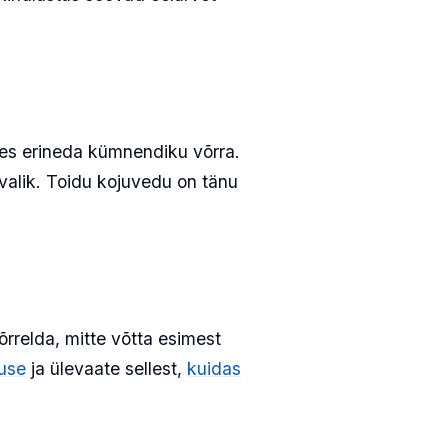
des erineda kümnendiku võrra.
 valik. Toidu kojuvedu on tänu
õrrelda, mitte võtta esimest
luse
ja ülevaate sellest,
kuidas