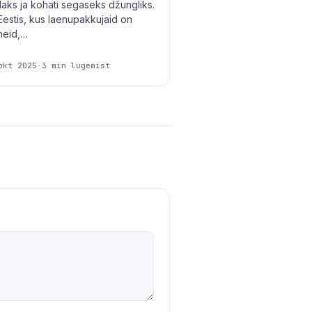
daks ja kohati segaseks džungliks.
i Eestis, kus laenupakkujaid on
neid,…
okt 2025
·
3 min lugemist