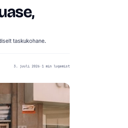
luase,
diselt taskukohane.
3. juuli 2026
·
1 min lugemist