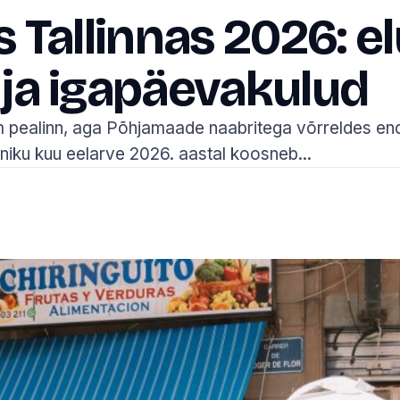
s Tallinnas 2026: e
 ja igapäevakulud
im pealinn, aga Põhjamaade naabritega võrreldes en
aniku kuu eelarve 2026. aastal koosneb...