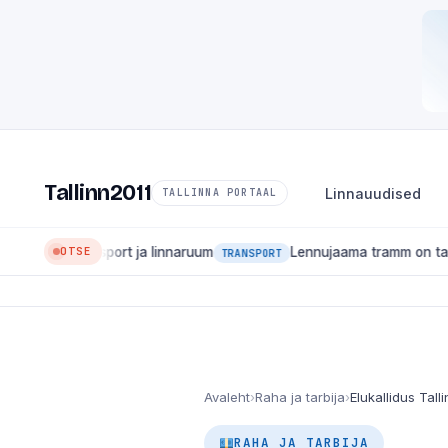
Tallinn2011
Linnauudised
TALLINNA PORTAAL
OTSE
ort ja linnaruum
Lennujaama tramm on tagasi: liin 4 hakkab
TRANSPORT
Avaleht
›
Raha ja tarbija
›
RAHA JA TARBIJA