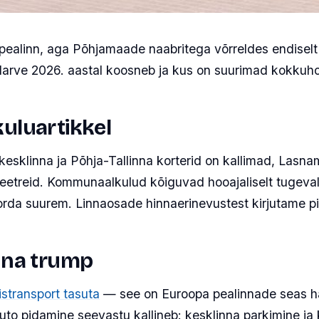
m pealinn, aga Põhjamaade naabritega võrreldes endise
eelarve 2026. aastal koosneb ja kus on suurimad kokkuh
uluartikkel
 kesklinna ja Põhja-Tallinna korterid on kallimad, La
etreid. Kommunaalkulud kõiguvad hooajaliselt tugeval
korda suurem. Linnaosade hinnaerinevustest kirjutame 
inna trump
istransport tasuta
— see on Euroopa pealinnade seas ha
o pidamine seevastu kallineb: kesklinna parkimine ja 