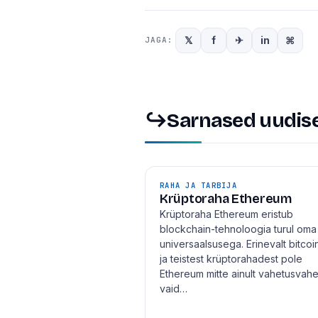
𝕏
f
✈
in
⌘
JAGA:
↪
Sarnased uudis
RAHA JA TARBIJA
Krüptoraha Ethereum
Krüptoraha Ethereum eristub
blockchain-tehnoloogia turul oma
universaalsusega. Erinevalt bitcoin
ja teistest krüptorahadest pole
Ethereum mitte ainult vahetusvah
vaid…