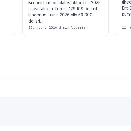
tihe
Bitcoini hind on alates oktoobris 2025
Erit
saavutatud rekordist 126 198 dollarit
küm
langenud juunis 2026 alla 59 000
dollari…
25. juuni 2026
·
2 min lugemist
22. 