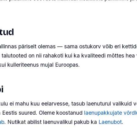
stud
linnas päriselt olemas — sama ostukorv võib eri ketti
d talutooted on nii rahakoti kui ka kvaliteedi mõttes hea
ui kulleriteenus mujal Euroopas.
i
ulu ei mahu kuu eelarvesse, tasub laenuturul valikuid v
n Eestis suured. Oleme koostanud
laenupakkujate võrd
ab
. Nutikat abilist laenuvalikul pakub ka
Laenubot
.