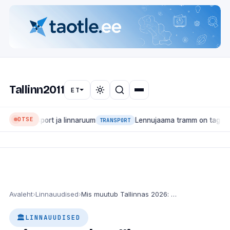
Tallinn2011
ET
OTSE
transport ja linnaruum
Lennujaama tramm on tagasi: liin 4 
TRANSPORT
Avaleht
›
Linnauudised
›
Mis muutub Tallinnas 2026: suured ehitused, transport ja linnaruum
LINNAUUDISED
🏛