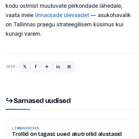
kodu ostmist muutuvate piirkondade lähedale,
vaata meie
linnaosade ülevaadet
— asukohavalik
on Tallinnas praegu strateegilisem küsimus kui
kunagi varem.
𝕏
f
✈
in
⌘
JAGA:
↪
Sarnased uudised
LINNAUUDISED
Trollid on tagasi: uued akutrollid alustasid