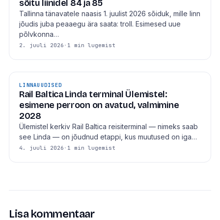
sõitu liinidel 84 ja 85
Tallinna tänavatele naasis 1. juulist 2026 sõiduk, mille linn
jõudis juba peaaegu ära saata: troll. Esimesed uue
põlvkonna…
2. juuli 2026
·
1 min lugemist
LINNAUUDISED
Rail Baltica Linda terminal Ülemistel:
esimene perroon on avatud, valmimine
2028
Ülemistel kerkiv Rail Baltica reisiterminal — nimeks saab
see Linda — on jõudnud etappi, kus muutused on iga…
4. juuli 2026
·
1 min lugemist
Lisa kommentaar