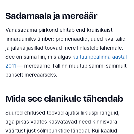
Sadamaala ja mereäär
Vanasadama piirkond ehitab end kruiisikaist
linnaruumiks ümber: promenaadid, uued kvartalid
ja jalakäijasillad toovad mere linlastele lähemale.
See on sama liin, mis algas
kultuuripealinna aastal
2011
— mereäärne Tallinn muutub samm-sammult
päriselt mereäärseks.
Mida see elanikule tähendab
Suured ehitused toovad ajutisi liikluspiiranguid,
aga pikas vaates kasvatavad need kinnisvara
väärtust just sõlmpunktide lähedal. Kui kaalud