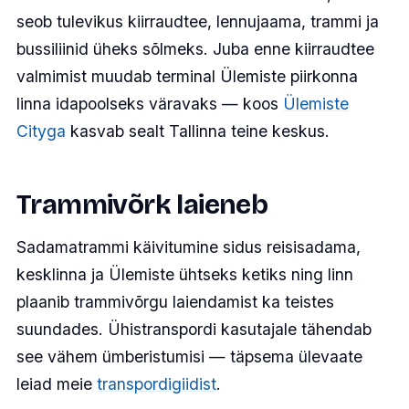
seob tulevikus kiirraudtee, lennujaama, trammi ja
bussiliinid üheks sõlmeks. Juba enne kiirraudtee
valmimist muudab terminal Ülemiste piirkonna
linna idapoolseks väravaks — koos
Ülemiste
Cityga
kasvab sealt Tallinna teine keskus.
Trammivõrk laieneb
Sadamatrammi käivitumine sidus reisisadama,
kesklinna ja Ülemiste ühtseks ketiks ning linn
plaanib trammivõrgu laiendamist ka teistes
suundades. Ühistranspordi kasutajale tähendab
see vähem ümberistumisi — täpsema ülevaate
leiad meie
transpordigiidist
.