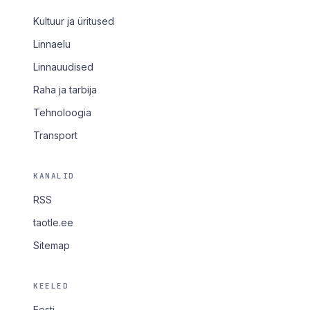
Kultuur ja üritused
Linnaelu
Linnauudised
Raha ja tarbija
Tehnoloogia
Transport
KANALID
RSS
taotle.ee
Sitemap
KEELED
Eesti