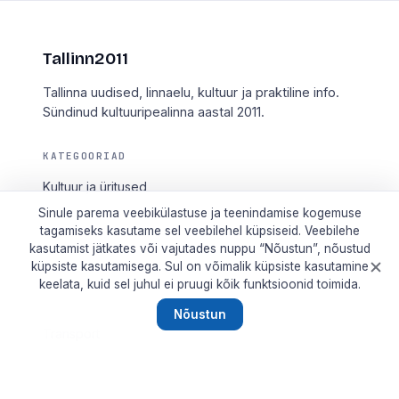
Tallinn2011
Tallinna uudised, linnaelu, kultuur ja praktiline info.
Sündinud kultuuripealinna aastal 2011.
KATEGOORIAD
Kultuur ja üritused
Sinule parema veebikülastuse ja teenindamise kogemuse
Linnaelu
tagamiseks kasutame sel veebilehel küpsiseid. Veebilehe
Linnauudised
kasutamist jätkates või vajutades nuppu “Nõustun”, nõustud
küpsiste kasutamisega. Sul on võimalik küpsiste kasutamine
Raha ja tarbija
keelata, kuid sel juhul ei pruugi kõik funktsioonid toimida.
Tehnoloogia
Nõustun
Transport
KANALID