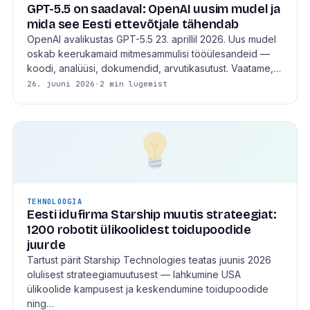
GPT-5.5 on saadaval: OpenAI uusim mudel ja
mida see Eesti ettevõtjale tähendab
OpenAI avalikustas GPT-5.5 23. aprillil 2026. Uus mudel
oskab keerukamaid mitmesammulisi tööülesandeid —
koodi, analüüsi, dokumendid, arvutikasutust. Vaatame,…
26. juuni 2026
·
2 min lugemist
TEHNOLOOGIA
Eesti idufirma Starship muutis strateegiat:
1200 robotit ülikoolidest toidupoodide
juurde
Tartust pärit Starship Technologies teatas juunis 2026
olulisest strateegiamuutusest — lahkumine USA
ülikoolide kampusest ja keskendumine toidupoodide
ning…