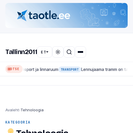
Tallinn2011
ET
OTSE
ed, transport ja linnaruum
Lennujaama tramm on tagasi: lii
TRANSPORT
Avaleht
›
Tehnoloogia
KATEGOORIA