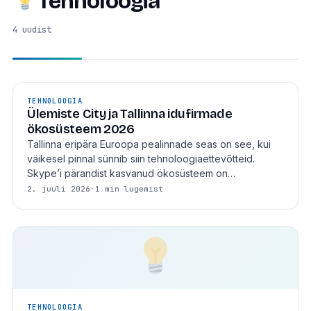
Tehnoloogia
4 uudist
TEHNOLOOGIA
Ülemiste City ja Tallinna idufirmade
ökosüsteem 2026
Tallinna eripära Euroopa pealinnade seas on see, kui
väikesel pinnal sünnib siin tehnoloogiaettevõtteid.
Skype’i pärandist kasvanud ökosüsteem on…
2. juuli 2026
·
1 min lugemist
TEHNOLOOGIA