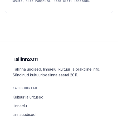
Tasuta, ilma rämpsuta. Saad alati lõpetada.
Tallinn2011
Tallinna uudised, linnaelu, kultuur ja praktiline info.
Sündinud kultuuripealinna aastal 2011.
KATEGOORIAD
Kultuur ja üritused
Linnaelu
Linnauudised