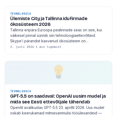
TEHNOLOOGIA
Ülemiste City ja Tallinna idufirmade
ökosüsteem 2026
Tallinna eripära Euroopa pealinnade seas on see, kui
väikesel pinnal sünnib siin tehnoloogiaettevõtteid.
Skype’i pärandist kasvanud ökosüsteem on…
2. juuli 2026
·
1 min lugemist
TEHNOLOOGIA
GPT-5.5 on saadaval: OpenAI uusim mudel ja
mida see Eesti ettevõtjale tähendab
OpenAI avalikustas GPT-5.5 23. aprillil 2026. Uus mudel
oskab keerukamaid mitmesammulisi tööülesandeid —