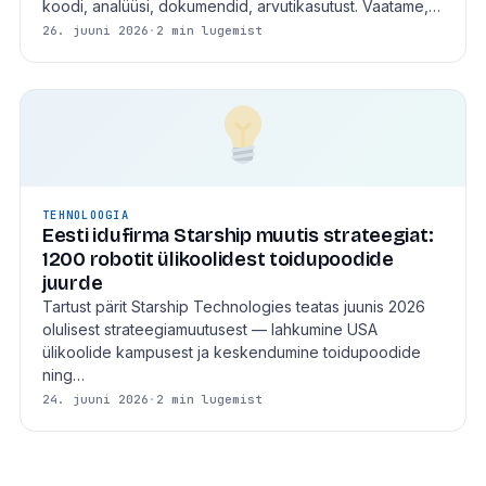
koodi, analüüsi, dokumendid, arvutikasutust. Vaatame,…
26. juuni 2026
·
2 min lugemist
TEHNOLOOGIA
Eesti idufirma Starship muutis strateegiat:
1200 robotit ülikoolidest toidupoodide
juurde
Tartust pärit Starship Technologies teatas juunis 2026
olulisest strateegiamuutusest — lahkumine USA
ülikoolide kampusest ja keskendumine toidupoodide
ning…
24. juuni 2026
·
2 min lugemist