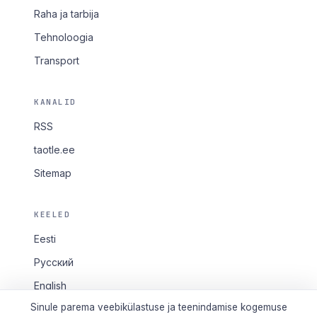
Raha ja tarbija
Tehnoloogia
Transport
KANALID
RSS
taotle.ee
Sitemap
KEELED
Eesti
Русский
English
Sinule parema veebikülastuse ja teenindamise kogemuse