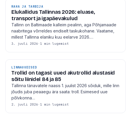
RAHA JA TARBIJA
Elukallidus Tallinnas 2026: eluase,
transport ja igapäevakulud
Tallinn on Baltimaade kalleim pealinn, aga Põhjamaade
naabritega võrreldes endiselt taskukohane. Vaatame,
millest Tallinna elaniku kuu eelarve 2026.…
3. juuli 2026
·
1 min lugemist
LINNAUUDISED
Trollid on tagasi: uued akutrollid alustasid
sõitu liinidel 84 ja 85
Tallinna tänavatele naasis 1. juulist 2026 sõiduk, mille linn
jõudis juba peaaegu ära saata: troll. Esimesed uue
põlvkonna…
2. juuli 2026
·
1 min lugemist