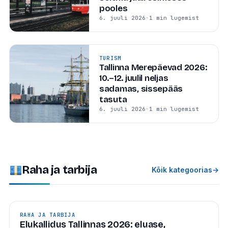
pooles
6. juuli 2026
·
1 min lugemist
TURISM
Tallinna Merepäevad 2026:
10.–12. juulil neljas
sadamas, sissepääs
tasuta
6. juuli 2026
·
1 min lugemist
Raha ja tarbija
Kõik kategoorias
→
RAHA JA TARBIJA
Elukallidus Tallinnas 2026: eluase,