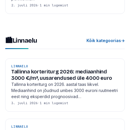
2. juuli 2026
·
1 min lugemist
🏙
Linnaelu
Kõik kategoorias
→
LINNAELU
Tallinna korteriturg 2026: mediaanhind
3000 €/m², uusarendused üle 4000 euro
Tallinna korteriturg on 2026. aastal taas liikvel.
Mediaanhind on jõudnud umbes 3000 euroni ruutmeetri
eest ning eksperdid prognoosivad…
3. juuli 2026
·
1 min lugemist
LINNAELU