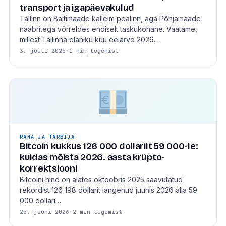
transport ja igapäevakulud
Tallinn on Baltimaade kalleim pealinn, aga Põhjamaade
naabritega võrreldes endiselt taskukohane. Vaatame,
millest Tallinna elaniku kuu eelarve 2026.…
3. juuli 2026
·
1 min lugemist
RAHA JA TARBIJA
Bitcoin kukkus 126 000 dollarilt 59 000-le:
kuidas mõista 2026. aasta krüpto-
korrektsiooni
Bitcoini hind on alates oktoobris 2025 saavutatud
rekordist 126 198 dollarit langenud juunis 2026 alla 59
000 dollari…
25. juuni 2026
·
2 min lugemist