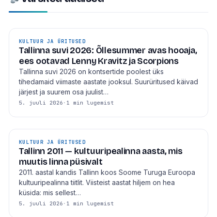
KULTUUR JA ÜRITUSED
Tallinna suvi 2026: Õllesummer avas hooaja,
ees ootavad Lenny Kravitz ja Scorpions
Tallinna suvi 2026 on kontsertide poolest üks
tihedamaid viimaste aastate jooksul. Suurüritused käivad
järjest ja suurem osa juulist…
5. juuli 2026
·
1 min lugemist
KULTUUR JA ÜRITUSED
Tallinn 2011 — kultuuripealinna aasta, mis
muutis linna püsivalt
2011. aastal kandis Tallinn koos Soome Turuga Euroopa
kultuuripealinna tiitlit. Viisteist aastat hiljem on hea
küsida: mis sellest…
5. juuli 2026
·
1 min lugemist