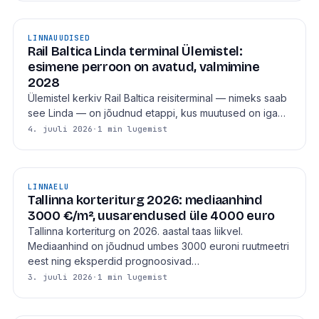
LINNAUUDISED
Rail Baltica Linda terminal Ülemistel:
esimene perroon on avatud, valmimine
2028
Ülemistel kerkiv Rail Baltica reisiterminal — nimeks saab
see Linda — on jõudnud etappi, kus muutused on iga…
4. juuli 2026
·
1 min lugemist
LINNAELU
Tallinna korteriturg 2026: mediaanhind
3000 €/m², uusarendused üle 4000 euro
Tallinna korteriturg on 2026. aastal taas liikvel.
Mediaanhind on jõudnud umbes 3000 euroni ruutmeetri
eest ning eksperdid prognoosivad…
3. juuli 2026
·
1 min lugemist