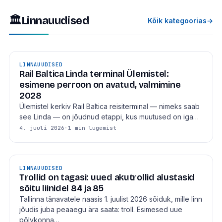
🏛
Linnauudised
Kõik kategoorias
→
LINNAUUDISED
Rail Baltica Linda terminal Ülemistel:
esimene perroon on avatud, valmimine
2028
Ülemistel kerkiv Rail Baltica reisiterminal — nimeks saab
see Linda — on jõudnud etappi, kus muutused on iga…
4. juuli 2026
·
1 min lugemist
LINNAUUDISED
Trollid on tagasi: uued akutrollid alustasid
sõitu liinidel 84 ja 85
Tallinna tänavatele naasis 1. juulist 2026 sõiduk, mille linn
jõudis juba peaaegu ära saata: troll. Esimesed uue
põlvkonna…