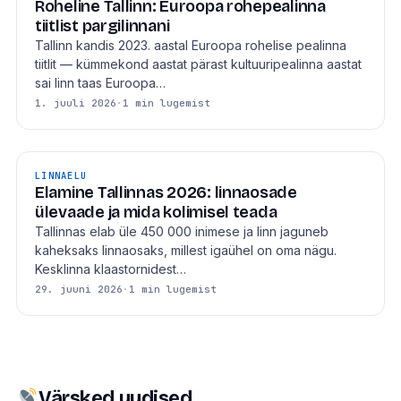
Roheline Tallinn: Euroopa rohepealinna
tiitlist pargilinnani
Tallinn kandis 2023. aastal Euroopa rohelise pealinna
tiitlit — kümmekond aastat pärast kultuuripealinna aastat
sai linn taas Euroopa…
1. juuli 2026
·
1 min lugemist
LINNAELU
Elamine Tallinnas 2026: linnaosade
ülevaade ja mida kolimisel teada
Tallinnas elab üle 450 000 inimese ja linn jaguneb
kaheksaks linnaosaks, millest igaühel on oma nägu.
Kesklinna klaastornidest…
29. juuni 2026
·
1 min lugemist
Värsked uudised