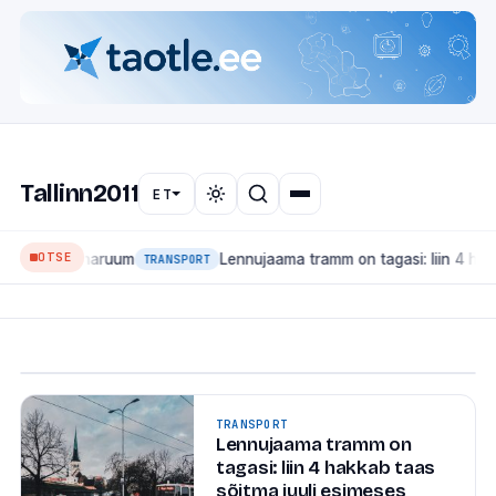
🏛
LINNAUUDISED
Mis muutub Tallinnas 2026:
Tallinn2011
suured ehitused, transport
ET
ja linnaruum
OTSE
 linnaruum
Lennujaama tramm on tagasi: liin 4 hakkab taas 
Tallinn on ehitusjärgus linn — ja seekord mitte ainult
TRANSPORT
kinnisvaraarenduste, vaid ka suure taristu mõttes.
Siin on ülevaade projektidest, mis...
6. juuli 2026
·
1 min lugemist
TRANSPORT
Lennujaama tramm on
tagasi: liin 4 hakkab taas
sõitma juuli esimeses