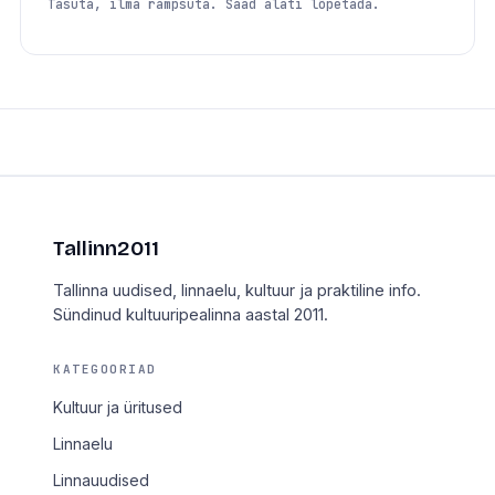
Tasuta, ilma rämpsuta. Saad alati lõpetada.
Tallinn2011
Tallinna uudised, linnaelu, kultuur ja praktiline info.
Sündinud kultuuripealinna aastal 2011.
KATEGOORIAD
Kultuur ja üritused
Linnaelu
Linnauudised