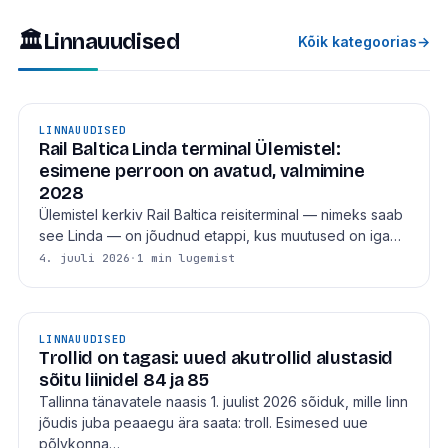
🏛
Linnauudised
Kõik kategoorias
→
LINNAUUDISED
Rail Baltica Linda terminal Ülemistel:
esimene perroon on avatud, valmimine
2028
Ülemistel kerkiv Rail Baltica reisiterminal — nimeks saab
see Linda — on jõudnud etappi, kus muutused on iga…
4. juuli 2026
·
1 min lugemist
LINNAUUDISED
Trollid on tagasi: uued akutrollid alustasid
sõitu liinidel 84 ja 85
Tallinna tänavatele naasis 1. juulist 2026 sõiduk, mille linn
jõudis juba peaaegu ära saata: troll. Esimesed uue
põlvkonna…