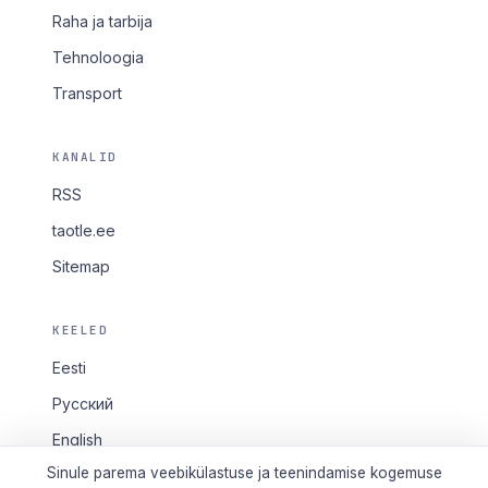
Raha ja tarbija
Tehnoloogia
Transport
KANALID
RSS
taotle.ee
Sitemap
KEELED
Eesti
Русский
English
Sinule parema veebikülastuse ja teenindamise kogemuse