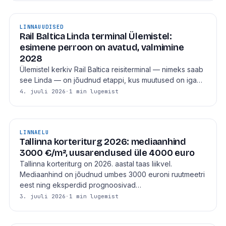
LINNAUUDISED
Rail Baltica Linda terminal Ülemistel:
esimene perroon on avatud, valmimine
2028
Ülemistel kerkiv Rail Baltica reisiterminal — nimeks saab
see Linda — on jõudnud etappi, kus muutused on iga…
4. juuli 2026
·
1 min lugemist
LINNAELU
Tallinna korteriturg 2026: mediaanhind
3000 €/m², uusarendused üle 4000 euro
Tallinna korteriturg on 2026. aastal taas liikvel.
Mediaanhind on jõudnud umbes 3000 euroni ruutmeetri
eest ning eksperdid prognoosivad…
3. juuli 2026
·
1 min lugemist