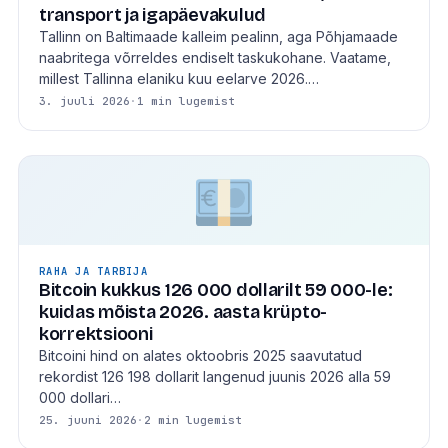
transport ja igapäevakulud
Tallinn on Baltimaade kalleim pealinn, aga Põhjamaade
naabritega võrreldes endiselt taskukohane. Vaatame,
millest Tallinna elaniku kuu eelarve 2026.…
3. juuli 2026
·
1 min lugemist
RAHA JA TARBIJA
Bitcoin kukkus 126 000 dollarilt 59 000-le:
kuidas mõista 2026. aasta krüpto-
korrektsiooni
Bitcoini hind on alates oktoobris 2025 saavutatud
rekordist 126 198 dollarit langenud juunis 2026 alla 59
000 dollari…
25. juuni 2026
·
2 min lugemist