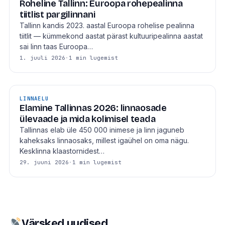
Roheline Tallinn: Euroopa rohepealinna
tiitlist pargilinnani
Tallinn kandis 2023. aastal Euroopa rohelise pealinna
tiitlit — kümmekond aastat pärast kultuuripealinna aastat
sai linn taas Euroopa…
1. juuli 2026
·
1 min lugemist
LINNAELU
Elamine Tallinnas 2026: linnaosade
ülevaade ja mida kolimisel teada
Tallinnas elab üle 450 000 inimese ja linn jaguneb
kaheksaks linnaosaks, millest igaühel on oma nägu.
Kesklinna klaastornidest…
29. juuni 2026
·
1 min lugemist
Värsked uudised