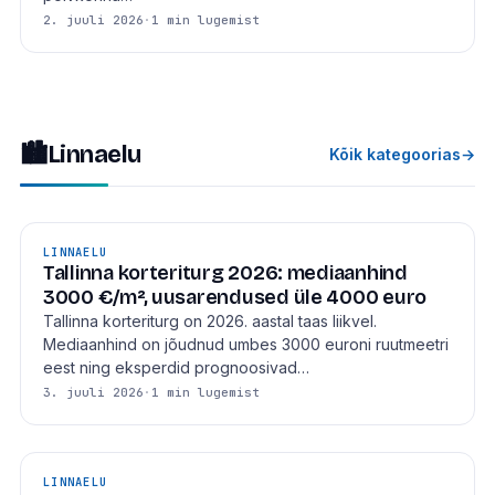
2. juuli 2026
·
1 min lugemist
🏙
Linnaelu
Kõik kategoorias
→
LINNAELU
Tallinna korteriturg 2026: mediaanhind
3000 €/m², uusarendused üle 4000 euro
Tallinna korteriturg on 2026. aastal taas liikvel.
Mediaanhind on jõudnud umbes 3000 euroni ruutmeetri
eest ning eksperdid prognoosivad…
3. juuli 2026
·
1 min lugemist
LINNAELU