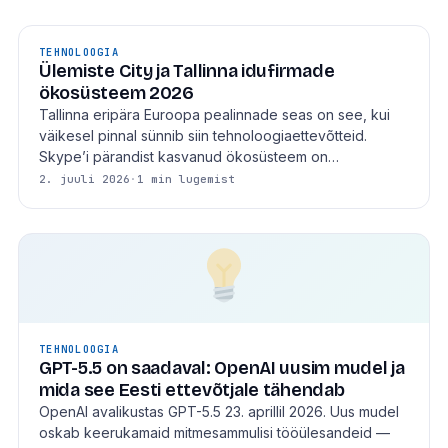
TEHNOLOOGIA
Ülemiste City ja Tallinna idufirmade
ökosüsteem 2026
Tallinna eripära Euroopa pealinnade seas on see, kui
väikesel pinnal sünnib siin tehnoloogiaettevõtteid.
Skype’i pärandist kasvanud ökosüsteem on…
2. juuli 2026
·
1 min lugemist
TEHNOLOOGIA
GPT-5.5 on saadaval: OpenAI uusim mudel ja
mida see Eesti ettevõtjale tähendab
OpenAI avalikustas GPT-5.5 23. aprillil 2026. Uus mudel
oskab keerukamaid mitmesammulisi tööülesandeid —