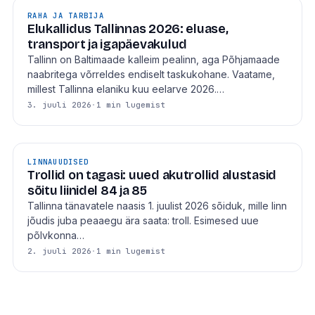
RAHA JA TARBIJA
Elukallidus Tallinnas 2026: eluase,
transport ja igapäevakulud
Tallinn on Baltimaade kalleim pealinn, aga Põhjamaade
naabritega võrreldes endiselt taskukohane. Vaatame,
millest Tallinna elaniku kuu eelarve 2026.…
3. juuli 2026
·
1 min lugemist
LINNAUUDISED
Trollid on tagasi: uued akutrollid alustasid
sõitu liinidel 84 ja 85
Tallinna tänavatele naasis 1. juulist 2026 sõiduk, mille linn
jõudis juba peaaegu ära saata: troll. Esimesed uue
põlvkonna…
2. juuli 2026
·
1 min lugemist