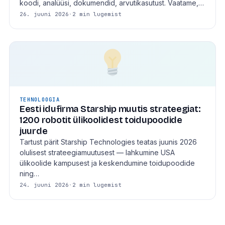
koodi, analüüsi, dokumendid, arvutikasutust. Vaatame,…
26. juuni 2026
·
2 min lugemist
TEHNOLOOGIA
Eesti idufirma Starship muutis strateegiat:
1200 robotit ülikoolidest toidupoodide
juurde
Tartust pärit Starship Technologies teatas juunis 2026
olulisest strateegiamuutusest — lahkumine USA
ülikoolide kampusest ja keskendumine toidupoodide
ning…
24. juuni 2026
·
2 min lugemist