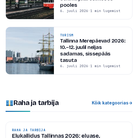
pooles
6. juuli 2026
·
1 min lugemist
TURISM
Tallinna Merepäevad 2026:
10.–12. juulil neljas
sadamas, sissepääs
tasuta
6. juuli 2026
·
1 min lugemist
Raha ja tarbija
Kõik kategoorias
→
RAHA JA TARBIJA
Elukallidus Tallinnas 2026: eluase,