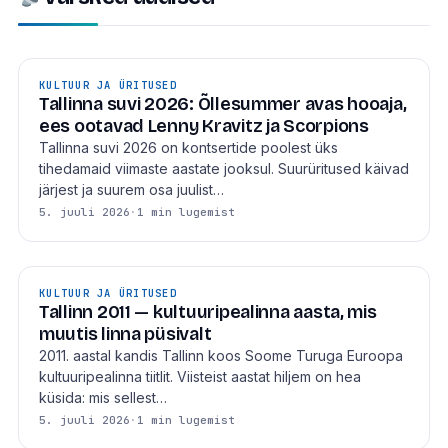
KULTUUR JA ÜRITUSED
Tallinna suvi 2026: Õllesummer avas hooaja,
ees ootavad Lenny Kravitz ja Scorpions
Tallinna suvi 2026 on kontsertide poolest üks
tihedamaid viimaste aastate jooksul. Suurüritused käivad
järjest ja suurem osa juulist…
5. juuli 2026
·
1 min lugemist
KULTUUR JA ÜRITUSED
Tallinn 2011 — kultuuripealinna aasta, mis
muutis linna püsivalt
2011. aastal kandis Tallinn koos Soome Turuga Euroopa
kultuuripealinna tiitlit. Viisteist aastat hiljem on hea
küsida: mis sellest…
5. juuli 2026
·
1 min lugemist