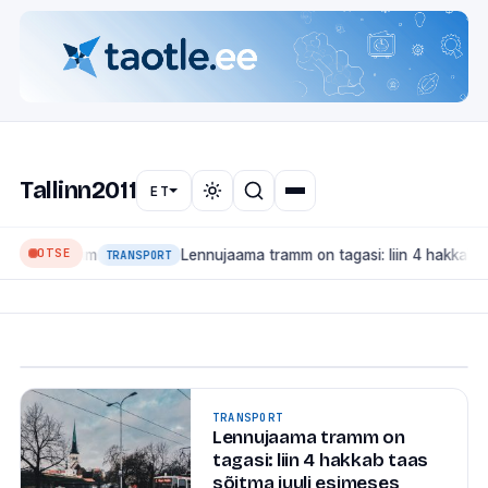
🏛
LINNAUUDISED
Mis muutub Tallinnas 2026:
Tallinn2011
suured ehitused, transport
ET
ja linnaruum
OTSE
naruum
Lennujaama tramm on tagasi: liin 4 hakkab taas sõit
Tallinn on ehitusjärgus linn — ja seekord mitte ainult
TRANSPORT
kinnisvaraarenduste, vaid ka suure taristu mõttes.
Siin on ülevaade projektidest, mis...
6. juuli 2026
·
1 min lugemist
TRANSPORT
Lennujaama tramm on
tagasi: liin 4 hakkab taas
sõitma juuli esimeses