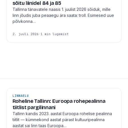
sõitu liinidel 84 ja 85
Tallinna tänavatele naasis 1. juulist 2026 sõiduk, mille
linn jõudis juba peaaegu ära saata: troll. Esimesed uue
põlvkonna…
2. juuli 2026
·
1 min lugemist
LINNAELU
Roheline Tallinn: Euroopa rohepealinna
tiitlist pargilinnani
Tallinn kandis 2023. aastal Euroopa rohelise pealinna
tiitlit — kümmekond aastat pärast kultuuripealinna
aastat sai linn taas Euroopa…