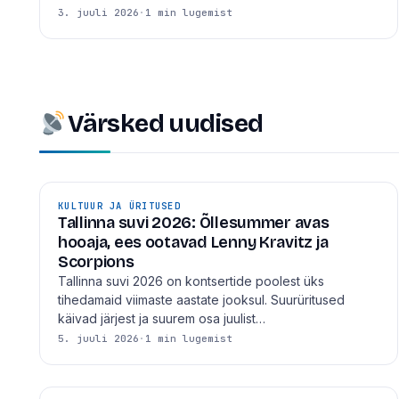
3. juuli 2026
·
1 min lugemist
Värsked uudised
KULTUUR JA ÜRITUSED
Tallinna suvi 2026: Õllesummer avas
hooaja, ees ootavad Lenny Kravitz ja
Scorpions
Tallinna suvi 2026 on kontsertide poolest üks
tihedamaid viimaste aastate jooksul. Suurüritused
käivad järjest ja suurem osa juulist…
5. juuli 2026
·
1 min lugemist