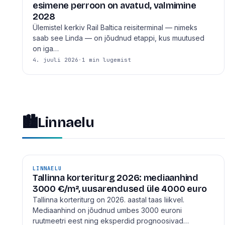
esimene perroon on avatud, valmimine
2028
Ülemistel kerkiv Rail Baltica reisiterminal — nimeks
saab see Linda — on jõudnud etappi, kus muutused
on iga…
4. juuli 2026
·
1 min lugemist
🏙
Linnaelu
LINNAELU
Tallinna korteriturg 2026: mediaanhind
3000 €/m², uusarendused üle 4000 euro
Tallinna korteriturg on 2026. aastal taas liikvel.
Mediaanhind on jõudnud umbes 3000 euroni
ruutmeetri eest ning eksperdid prognoosivad…