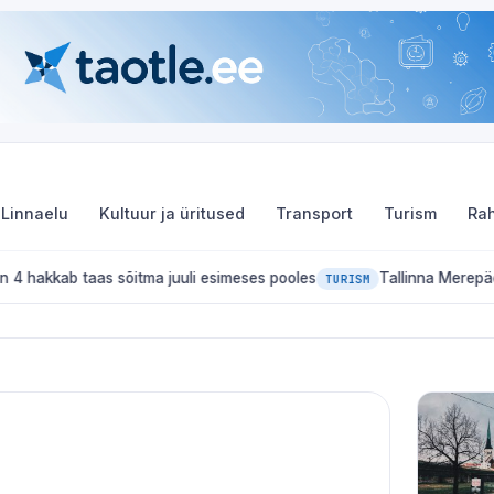
Linnaelu
Kultuur ja üritused
Transport
Turism
Rah
taas sõitma juuli esimeses pooles
Tallinna Merepäevad 2026: 10
TURISM
nnas 2026: