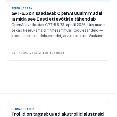
TEHNOLOOGIA
GPT-5.5 on saadaval: OpenAI uusim mudel
ja mida see Eesti ettevõtjale tähendab
OpenAI avalikustas GPT-5.5 23. aprillil 2026. Uus mudel
oskab keerukamaid mitmesammulisi tööülesandeid —
koodi, analüüsi, dokumendid, arvutikasutust. Vaatame,
…
26. juuni 2026
·
2 min lugemist
LINNAUUDISED
Trollid on tagasi: uued akutrollid alustasid