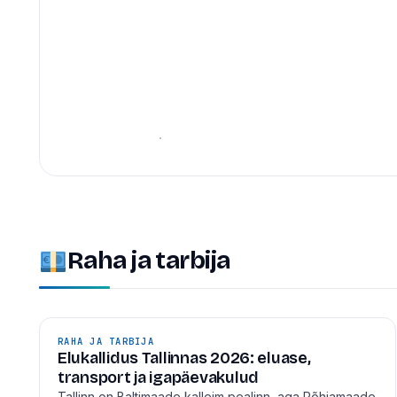
suured ehitused,
linnaruum
Tallinn on ehitusjärgus linn — ja seekord mitte ainult 
suure taristu mõttes. Siin on ülevaade projektidest, mis
6. juuli 2026
·
1 min lugemist
Raha ja tarbija
RAHA JA TARBIJA
Elukallidus Tallinnas 2026: eluase,
transport ja igapäevakulud
Tallinn on Baltimaade kalleim pealinn, aga Põhjamaade