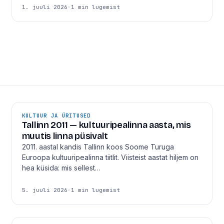
1. juuli 2026
·
1 min lugemist
KULTUUR JA ÜRITUSED
Tallinn 2011 — kultuuripealinna aasta, mis
muutis linna püsivalt
2011. aastal kandis Tallinn koos Soome Turuga
Euroopa kultuuripealinna tiitlit. Viisteist aastat hiljem on
hea küsida: mis sellest…
5. juuli 2026
·
1 min lugemist