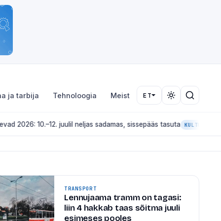
a ja tarbija
Tehnoloogia
Meist
ET
.–12. juulil neljas sadamas, sissepääs tasuta
Ta
KULTUUR JA ÜRITUSED
TRANSPORT
Lennujaama tramm on tagasi:
liin 4 hakkab taas sõitma juuli
esimeses pooles