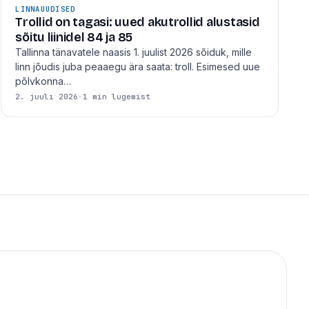
LINNAUUDISED
Trollid on tagasi: uued akutrollid alustasid
sõitu liinidel 84 ja 85
Tallinna tänavatele naasis 1. juulist 2026 sõiduk, mille
linn jõudis juba peaaegu ära saata: troll. Esimesed uue
põlvkonna…
2. juuli 2026
·
1 min lugemist