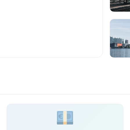
 transport ja
kinnisvaraarenduste, vaid ka
...