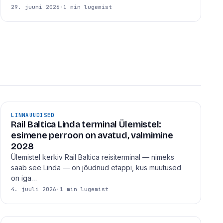
29. juuni 2026
·
1 min lugemist
LINNAUUDISED
Rail Baltica Linda terminal Ülemistel:
esimene perroon on avatud, valmimine
2028
Ülemistel kerkiv Rail Baltica reisiterminal — nimeks
saab see Linda — on jõudnud etappi, kus muutused
on iga…
4. juuli 2026
·
1 min lugemist