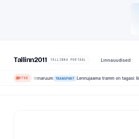
Tallinn2011
Linnauudised
TALLINNA PORTAAL
OTSE
rt ja linnaruum
Lennujaama tramm on tagasi: liin 4 hakkab 
TRANSPORT
🏛
LINNAUUDISED
Mis muutub Talli