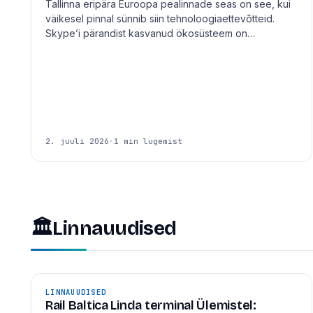
Tallinna eripära Euroopa pealinnade seas on see, kui
väikesel pinnal sünnib siin tehnoloogiaettevõtteid.
Skype’i pärandist kasvanud ökosüsteem on…
2. juuli 2026
·
1 min lugemist
🏛
Linnauudised
LINNAUUDISED
Rail Baltica Linda terminal Ülemistel: