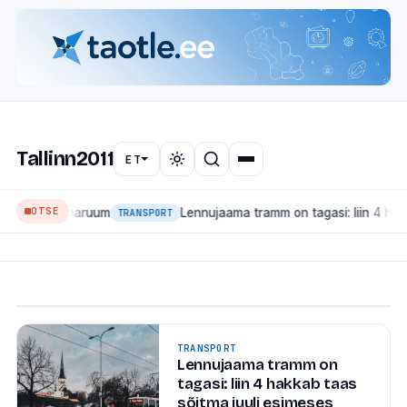
🏛
LINNAUUDISED
Mis muutub Tallinnas 2026:
Tallinn2011
suured ehitused, transport
ET
ja linnaruum
OTSE
a linnaruum
Lennujaama tramm on tagasi: liin 4 hakkab taas
Tallinn on ehitusjärgus linn — ja seekord mitte ainult
TRANSPORT
kinnisvaraarenduste, vaid ka suure taristu mõttes.
Siin on ülevaade projektidest, mis...
6. juuli 2026
·
1 min lugemist
TRANSPORT
Lennujaama tramm on
tagasi: liin 4 hakkab taas
sõitma juuli esimeses