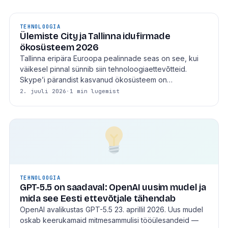
TEHNOLOOGIA
Ülemiste City ja Tallinna idufirmade
ökosüsteem 2026
Tallinna eripära Euroopa pealinnade seas on see, kui
väikesel pinnal sünnib siin tehnoloogiaettevõtteid.
Skype’i pärandist kasvanud ökosüsteem on…
2. juuli 2026
·
1 min lugemist
TEHNOLOOGIA
GPT-5.5 on saadaval: OpenAI uusim mudel ja
mida see Eesti ettevõtjale tähendab
OpenAI avalikustas GPT-5.5 23. aprillil 2026. Uus mudel
oskab keerukamaid mitmesammulisi tööülesandeid —