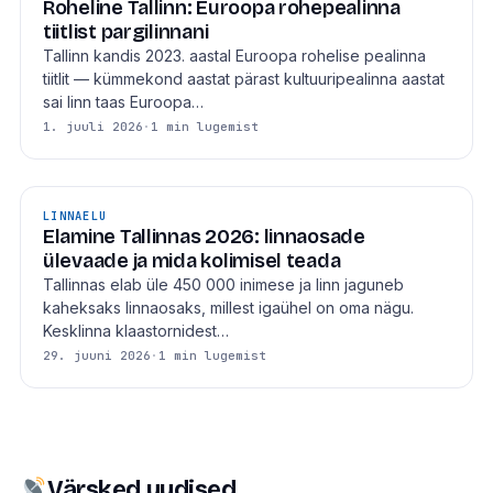
Roheline Tallinn: Euroopa rohepealinna
tiitlist pargilinnani
Tallinn kandis 2023. aastal Euroopa rohelise pealinna
tiitlit — kümmekond aastat pärast kultuuripealinna aastat
sai linn taas Euroopa…
1. juuli 2026
·
1 min lugemist
LINNAELU
Elamine Tallinnas 2026: linnaosade
ülevaade ja mida kolimisel teada
Tallinnas elab üle 450 000 inimese ja linn jaguneb
kaheksaks linnaosaks, millest igaühel on oma nägu.
Kesklinna klaastornidest…
29. juuni 2026
·
1 min lugemist
Värsked uudised