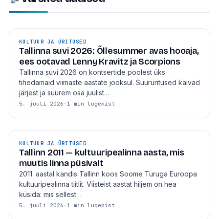
KULTUUR JA ÜRITUSED
Tallinna suvi 2026: Õllesummer avas hooaja,
ees ootavad Lenny Kravitz ja Scorpions
Tallinna suvi 2026 on kontsertide poolest üks
tihedamaid viimaste aastate jooksul. Suurüritused käivad
järjest ja suurem osa juulist…
5. juuli 2026
·
1 min lugemist
KULTUUR JA ÜRITUSED
Tallinn 2011 — kultuuripealinna aasta, mis
muutis linna püsivalt
2011. aastal kandis Tallinn koos Soome Turuga Euroopa
kultuuripealinna tiitlit. Viisteist aastat hiljem on hea
küsida: mis sellest…
5. juuli 2026
·
1 min lugemist