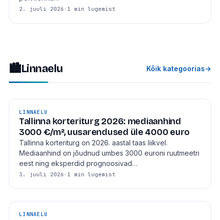
2. juuli 2026
·
1 min lugemist
🏙
Linnaelu
Kõik kategoorias
→
LINNAELU
Tallinna korteriturg 2026: mediaanhind
3000 €/m², uusarendused üle 4000 euro
Tallinna korteriturg on 2026. aastal taas liikvel.
Mediaanhind on jõudnud umbes 3000 euroni ruutmeetri
eest ning eksperdid prognoosivad…
3. juuli 2026
·
1 min lugemist
LINNAELU