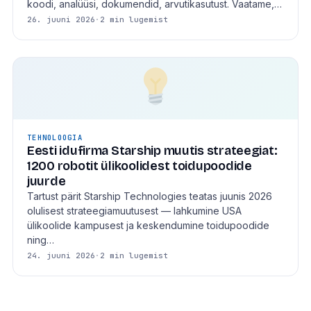
koodi, analüüsi, dokumendid, arvutikasutust. Vaatame,…
26. juuni 2026
·
2 min lugemist
TEHNOLOOGIA
Eesti idufirma Starship muutis strateegiat:
1200 robotit ülikoolidest toidupoodide
juurde
Tartust pärit Starship Technologies teatas juunis 2026
olulisest strateegiamuutusest — lahkumine USA
ülikoolide kampusest ja keskendumine toidupoodide
ning…
24. juuni 2026
·
2 min lugemist