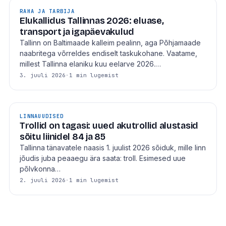
RAHA JA TARBIJA
Elukallidus Tallinnas 2026: eluase,
transport ja igapäevakulud
Tallinn on Baltimaade kalleim pealinn, aga Põhjamaade
naabritega võrreldes endiselt taskukohane. Vaatame,
millest Tallinna elaniku kuu eelarve 2026.…
3. juuli 2026
·
1 min lugemist
LINNAUUDISED
Trollid on tagasi: uued akutrollid alustasid
sõitu liinidel 84 ja 85
Tallinna tänavatele naasis 1. juulist 2026 sõiduk, mille linn
jõudis juba peaaegu ära saata: troll. Esimesed uue
põlvkonna…
2. juuli 2026
·
1 min lugemist