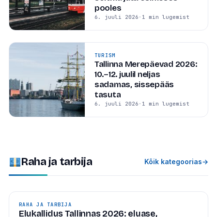
pooles
6. juuli 2026
·
1 min lugemist
TURISM
Tallinna Merepäevad 2026:
10.–12. juulil neljas
sadamas, sissepääs
tasuta
6. juuli 2026
·
1 min lugemist
Raha ja tarbija
Kõik kategoorias
→
RAHA JA TARBIJA
Elukallidus Tallinnas 2026: eluase,