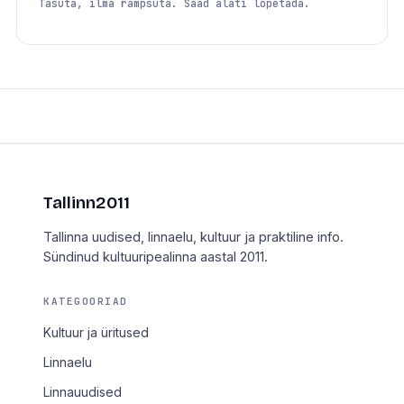
Tasuta, ilma rämpsuta. Saad alati lõpetada.
Tallinn2011
Tallinna uudised, linnaelu, kultuur ja praktiline info.
Sündinud kultuuripealinna aastal 2011.
KATEGOORIAD
Kultuur ja üritused
Linnaelu
Linnauudised