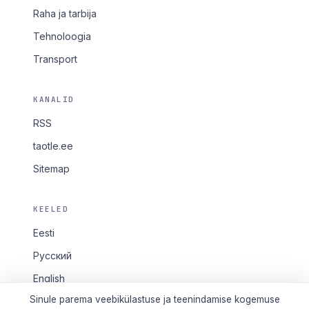
Raha ja tarbija
Tehnoloogia
Transport
KANALID
RSS
taotle.ee
Sitemap
KEELED
Eesti
Русский
English
Sinule parema veebikülastuse ja teenindamise kogemuse