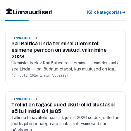
🏛
Linnauudised
Kõik kategoorias
→
LINNAUUDISED
Rail Baltica Linda terminal Ülemistel:
esimene perroon on avatud, valmimine
2028
Ülemistel kerkiv Rail Baltica reisiterminal — nimeks saab
see Linda — on jõudnud etappi, kus muutused on iga…
4. juuli 2026
·
1 min lugemist
LINNAUUDISED
Trollid on tagasi: uued akutrollid alustasid
sõitu liinidel 84 ja 85
Tallinna tänavatele naasis 1. juulist 2026 sõiduk, mille linn
jõudis juba peaaegu ära saata: troll. Esimesed uue
põlvkonna…