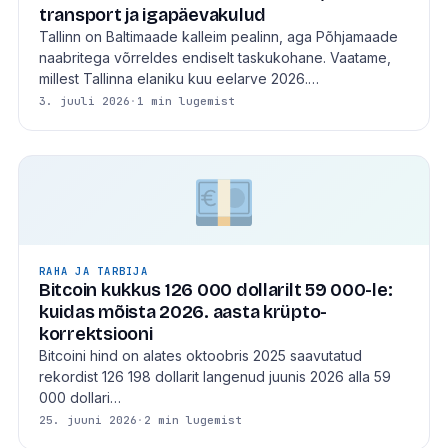
transport ja igapäevakulud
Tallinn on Baltimaade kalleim pealinn, aga Põhjamaade
naabritega võrreldes endiselt taskukohane. Vaatame,
millest Tallinna elaniku kuu eelarve 2026.…
3. juuli 2026
·
1 min lugemist
RAHA JA TARBIJA
Bitcoin kukkus 126 000 dollarilt 59 000-le:
kuidas mõista 2026. aasta krüpto-
korrektsiooni
Bitcoini hind on alates oktoobris 2025 saavutatud
rekordist 126 198 dollarit langenud juunis 2026 alla 59
000 dollari…
25. juuni 2026
·
2 min lugemist